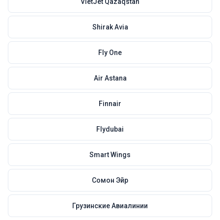
VietJet Qazaqstan
Shirak Avia
Fly One
Air Astana
Finnair
Flydubai
Smart Wings
Сомон Эйр
Грузинские Авиалинии