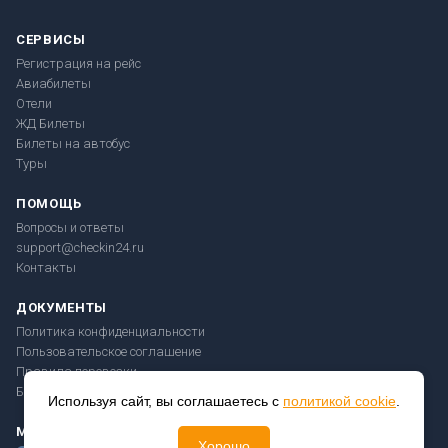
СЕРВИСЫ
Регистрация на рейс
Авиабилеты
Отели
ЖД Билеты
Билеты на автобус
Туры
ПОМОЩЬ
Вопросы и ответы
support@checkin24.ru
Контакты
ДОКУМЕНТЫ
Политика конфиденциальности
Пользовательское соглашение
Правила перевозки
Безопасность платежей
Используя сайт, вы соглашаетесь с
политикой cookie
.
МЫ В СОЦСЕТЯХ
Хорошо