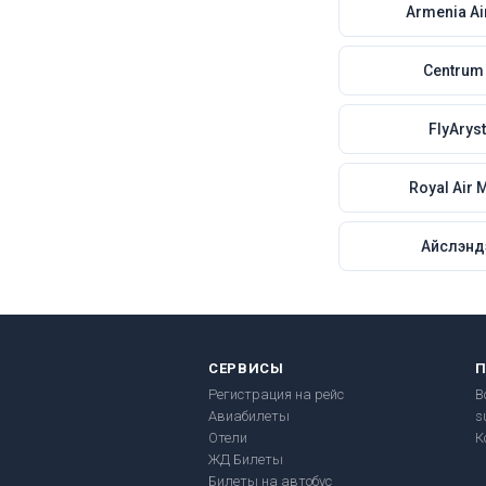
Armenia Ai
Centrum 
FlyArys
Royal Air 
Айслэнд
СЕРВИСЫ
Регистрация на рейс
В
Авиабилеты
s
Отели
К
ЖД Билеты
Билеты на автобус