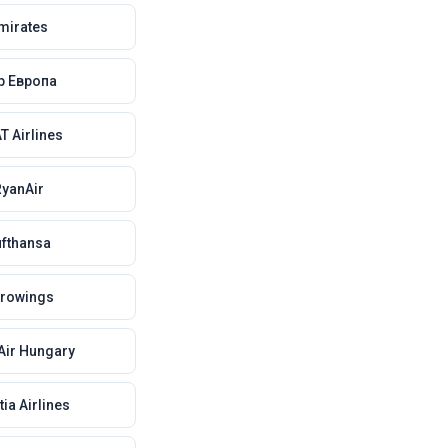
mirates
р Европа
T Airlines
RyanAir
ufthansa
rowings
Air Hungary
ia Airlines