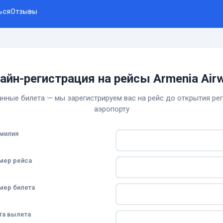
ься
Отзывы
айн-регистрация на рейсы Armenia Air
нные билета — мы зарегистрируем вас на рейс до открытия ре
аэропорту
милия
мер рейса
мер билета
та вылета