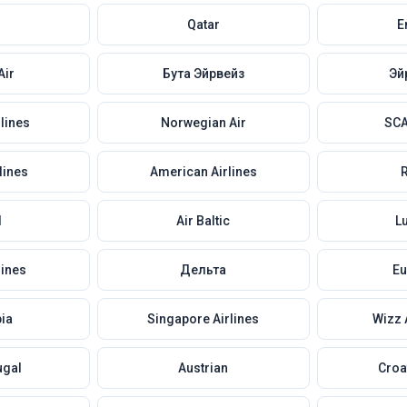
Qatar
E
Air
Бута Эйрвейз
Эй
lines
Norwegian Air
SCA
lines
American Airlines
d
Air Baltic
L
lines
Дельта
Eu
bia
Singapore Airlines
Wizz 
ugal
Austrian
Croat