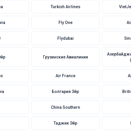
иа
Turkish Airlines
VietJ
via
Fly One
Ai
r
Flydubai
Sma
Азербайджа
Эйр
Грузинские Авиалинии
us
Air France
A
bia
Болгария Эйр
Brit
China Southern
a
Таджик Эйр