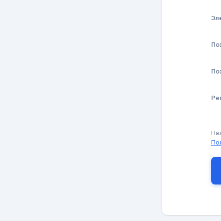
Эл
По
По
Ре
На
По