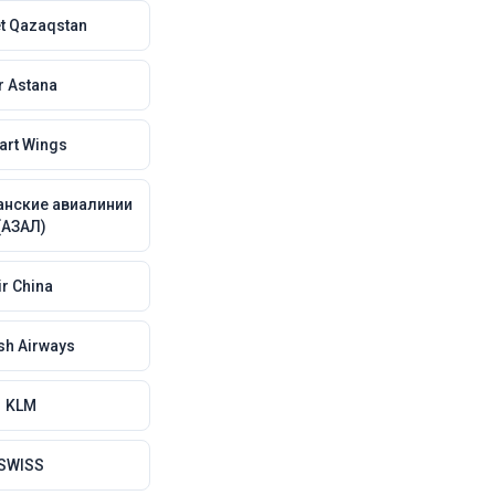
et Qazaqstan
r Astana
rt Wings
нские авиалинии
(АЗАЛ)
ir China
ish Airways
KLM
SWISS