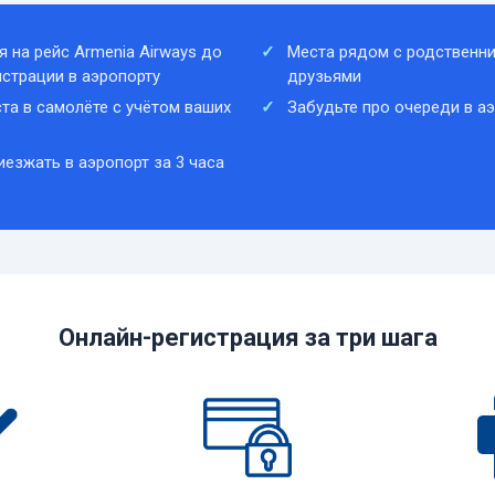
я на рейс Armenia Airways до
Места рядом с родственни
истрации в аэропорту
друзьями
та в самолёте с учётом ваших
Забудьте про очереди в а
иезжать в аэропорт за 3 часа
Онлайн-регистрация за три шага