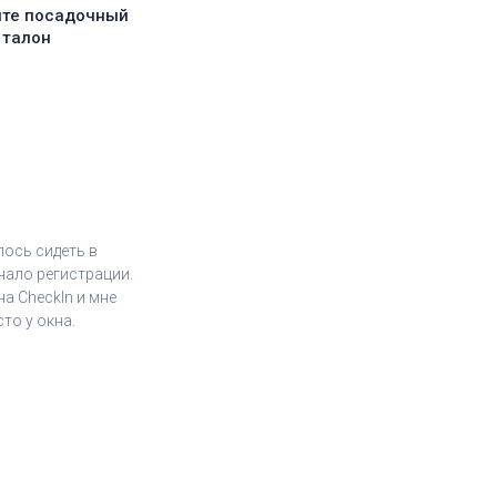
ите посадочный
талон
лось сидеть в
чало регистрации.
а CheckIn и мне
то у окна.