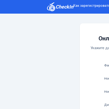
Как зарегистрироват
CheckIn
Как зарегистрироваться
Отзывы
Онл
Укажите да
Фа
Но
Но
Да