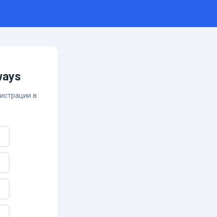
ways
гистрации в