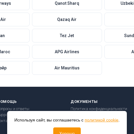
rways
Qanot Sharq
Uzbeki
Air
Qazaq Air
tan
Tez Jet
Sund
Maroc
APG Airlines
A
эйр
Air Mauritius
ПОМОЩЬ
ДОКУМЕНТЫ
опросы и ответы
Политика конфиденциальности
upport@checkin24.ru
Пользовательское соглашение
Используя сайт, вы соглашаетесь с
политикой cookie
.
онтакты
Правила перевозки
Безопасность платежей
Хорошо