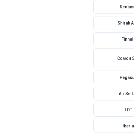
Белав
Shirak A
Finnai
Сомон 
Pegas
Air Ser
LOT
Iberi