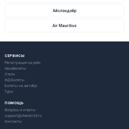
Айслэндэйр
Air Mauritius
СЕРВИСЫ
Регистрация на рейс
Авиабилеты
Отели
ЖД Билеты
Билеты на автобус
Туры
ПОМОЩЬ
Вопросы и ответы
support@checkin24.ru
Контакты