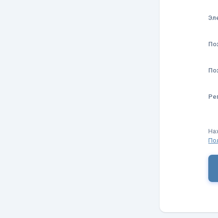
Эл
По
По
Ре
На
По