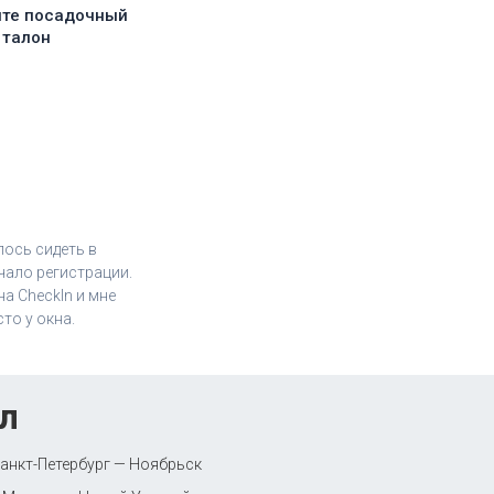
ите посадочный
талон
лось сидеть в
чало регистрации.
а CheckIn и мне
то у окна.
л
анкт-Петербург — Ноябрьск