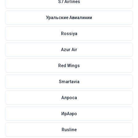
S7 Airlines
Уральские Авиалинии
Rossiya
Azur Air
Red Wings
Smartavia
Алроса
ИрАэро
Rusline