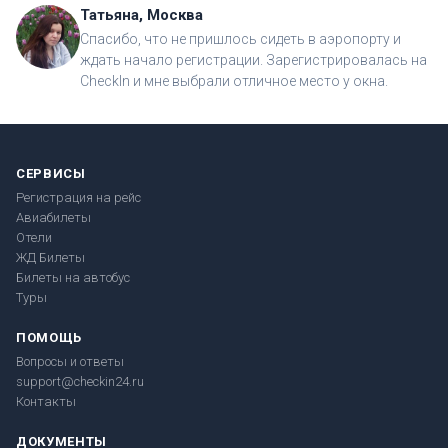
Татьяна, Москва
Спасибо, что не пришлось сидеть в аэропорту и
ждать начало регистрации. Зарегистрировалась на
CheckIn и мне выбрали отличное место у окна.
СЕРВИСЫ
Регистрация на рейс
Авиабилеты
Отели
ЖД Билеты
Билеты на автобус
Туры
ПОМОЩЬ
Вопросы и ответы
support@checkin24.ru
Контакты
ДОКУМЕНТЫ