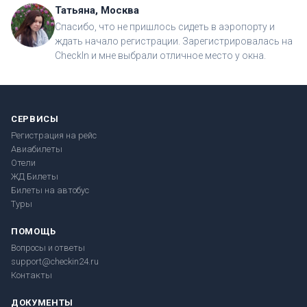
Татьяна, Москва
Спасибо, что не пришлось сидеть в аэропорту и
ждать начало регистрации. Зарегистрировалась на
CheckIn и мне выбрали отличное место у окна.
СЕРВИСЫ
Регистрация на рейс
Авиабилеты
Отели
ЖД Билеты
Билеты на автобус
Туры
ПОМОЩЬ
Вопросы и ответы
support@checkin24.ru
Контакты
ДОКУМЕНТЫ