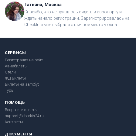
Татьяна, Москва
Спасибо, что не пришлось сидеть в аэропорту и
ждать начало регистрации. Зарегистрировалась на
CheckIn и мне выбрали отличное место у окна.
СЕРВИСЫ
Регистрация на рейс
Авиабилеты
Отели
ЖД Билеты
Билеты на автобус
Туры
ПОМОЩЬ
Вопросы и ответы
support@checkin24.ru
Контакты
ДОКУМЕНТЫ