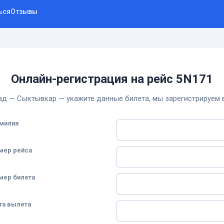
ься
Отзывы
Онлайн-регистрация на рейс 5N171
ад — Сыктывкар — укажите данные билета, мы зарегистрируем в
милия
мер рейса
мер билета
та вылета