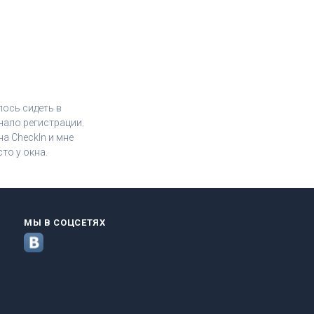
лось сидеть в
чало регистрации.
а CheckIn и мне
то у окна.
МЫ В СОЦСЕТЯХ