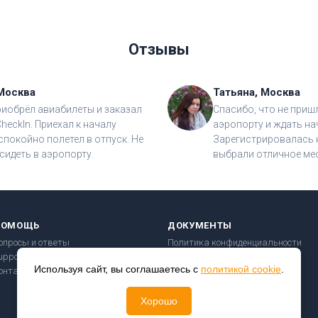
Отзывы
Москва
Татьяна, Москва
риобрёл авиабилеты и заказал
Спасибо, что не приш
CheckIn. Приехал к началу
аэропорту и ждать на
спокойно полетел в отпуск. Не
Зарегистрировалась н
сидеть в аэропорту.
выбрали отличное мес
ПОМОЩЬ
ДОКУМЕНТЫ
опросы и ответы
Политика конфиденциальности
upport@checkin24.ru
Пользовательское соглашение
Используя сайт, вы соглашаетесь с
политикой cookie
.
онтакты
Правила перевозки
Безопасность платежей
Хорошо