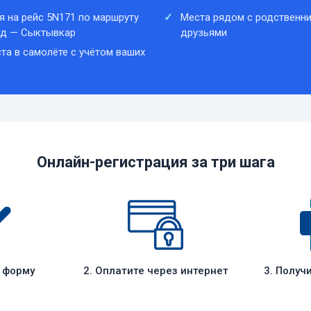
я на рейс 5N171 по маршруту
Места рядом с родственни
ад — Сыктывкар
друзьями
та в самолёте с учётом ваших
Онлайн-регистрация за три шага
е форму
2. Оплатите через интернет
3. Получ