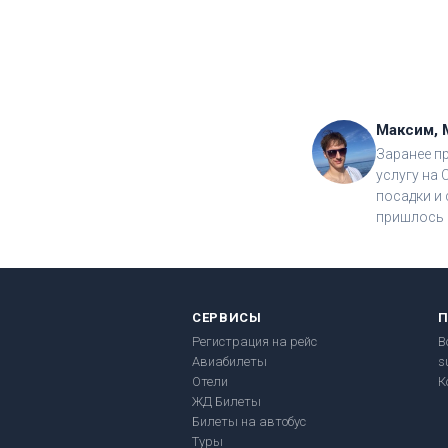
Максим, 
Заранее п
услугу на 
посадки и 
пришлось 
СЕРВИСЫ
Регистрация на рейс
В
Авиабилеты
s
Отели
К
ЖД Билеты
Билеты на автобус
Туры