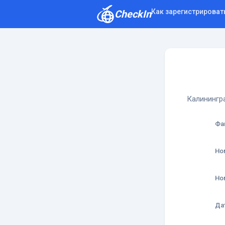
Как зарегистрироват
CheckIn
Как зарегистрироваться
Отзывы
Калинингр
Фа
Но
Но
Да