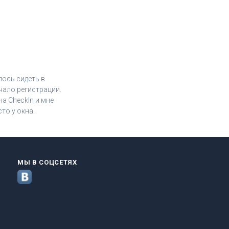
лось сидеть в
чало регистрации.
а CheckIn и мне
то у окна.
МЫ В СОЦСЕТЯХ