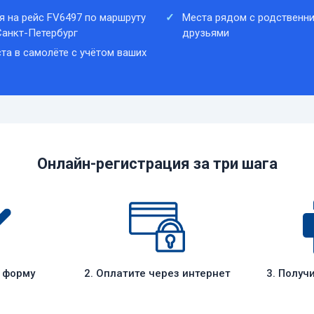
я на рейс FV6497 по маршруту
Места рядом с родственни
анкт-Петербург
друзьями
та в самолёте с учётом ваших
Онлайн-регистрация за три шага
е форму
2. Оплатите через интернет
3. Получ