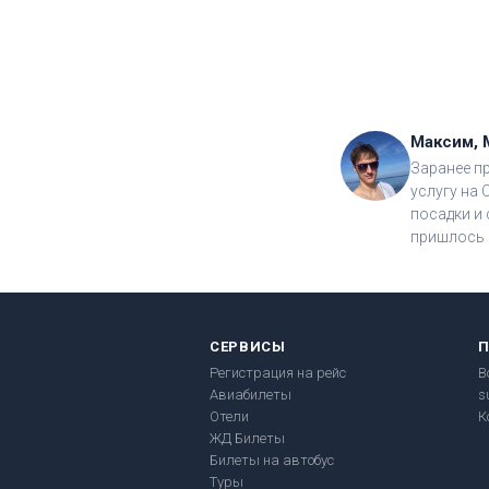
Максим, 
Заранее п
услугу на 
посадки и 
пришлось 
СЕРВИСЫ
Регистрация на рейс
В
Авиабилеты
s
Отели
К
ЖД Билеты
Билеты на автобус
Туры