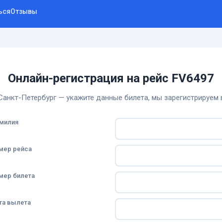
ься
Отзывы
Онлайн-регистрация на рейс FV6497
анкт-Петербург — укажите данные билета, мы зарегистрируем 
милия
мер рейса
мер билета
та вылета