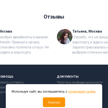
Отзывы
Москва
Татьяна, Москва
риобрёл авиабилеты и заказал
Спасибо, что не приш
CheckIn. Приехал к началу
аэропорту и ждать на
спокойно полетел в отпуск. Не
Зарегистрировалась н
сидеть в аэропорту.
выбрали отличное мес
ПОМОЩЬ
ДОКУМЕНТЫ
опросы и ответы
Политика конфиденциальности
upport@checkin24.ru
Пользовательское соглашение
Используя сайт, вы соглашаетесь с
политикой cookie
.
онтакты
Правила перевозки
Безопасность платежей
Хорошо