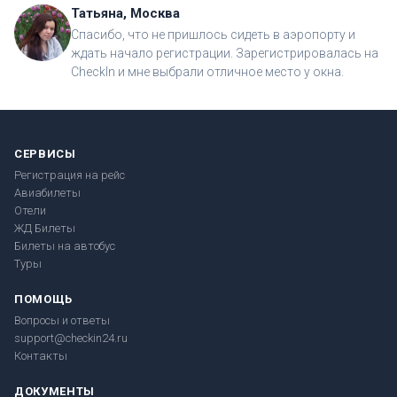
Татьяна, Москва
Спасибо, что не пришлось сидеть в аэропорту и
ждать начало регистрации. Зарегистрировалась на
CheckIn и мне выбрали отличное место у окна.
СЕРВИСЫ
Регистрация на рейс
Авиабилеты
Отели
ЖД Билеты
Билеты на автобус
Туры
ПОМОЩЬ
Вопросы и ответы
support@checkin24.ru
Контакты
ДОКУМЕНТЫ