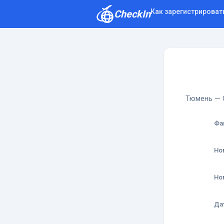
Как зарегистрироват
CheckIn
Как зарегистрироваться
Отзывы
Тюмень — С
Фа
Но
Но
Да