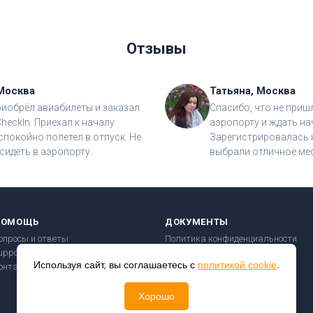
Отзывы
Москва
Татьяна, Москва
риобрёл авиабилеты и заказал
Спасибо, что не приш
CheckIn. Приехал к началу
аэропорту и ждать на
спокойно полетел в отпуск. Не
Зарегистрировалась н
сидеть в аэропорту.
выбрали отличное мес
ПОМОЩЬ
ДОКУМЕНТЫ
опросы и ответы
Политика конфиденциальности
upport@checkin24.ru
Пользовательское соглашение
Используя сайт, вы соглашаетесь с
политикой cookie
.
онтакты
Правила перевозки
Безопасность платежей
Хорошо