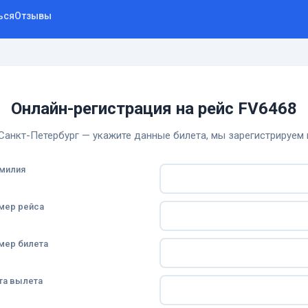
ься
Отзывы
Онлайн-регистрация на рейс FV6468
анкт-Петербург — укажите данные билета, мы зарегистрируем 
милия
мер рейса
мер билета
та вылета