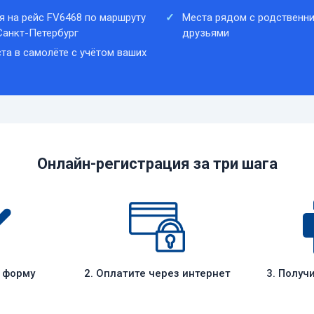
я на рейс FV6468 по маршруту
Места рядом с родственни
анкт-Петербург
друзьями
та в самолёте с учётом ваших
Онлайн-регистрация за три шага
е форму
2. Оплатите через интернет
3. Получ