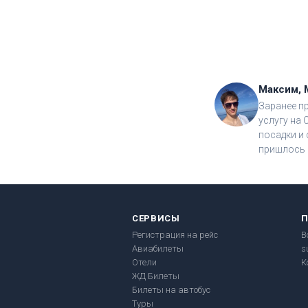
Максим, 
Заранее п
услугу на 
посадки и 
пришлось 
СЕРВИСЫ
Регистрация на рейс
В
Авиабилеты
s
Отели
К
ЖД Билеты
Билеты на автобус
Туры