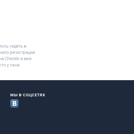
лось сидеть в
чало регистрации.
а CheckIn и мне
то у окна.
МЫ В СОЦСЕТЯХ