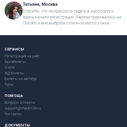
Татьяна, Москва
Спасибо, что не пришлось сидеть в аэропорту и
ждать начало регистрации. Зарегистрировалась на
CheckIn и мне выбрали отличное место у окна.
СЕРВИСЫ
Регистрация на рейс
Авиабилеты
Отели
ЖД Билеты
Билеты на автобус
Туры
ПОМОЩЬ
Вопросы и ответы
support@checkin24.ru
Контакты
ДОКУМЕНТЫ