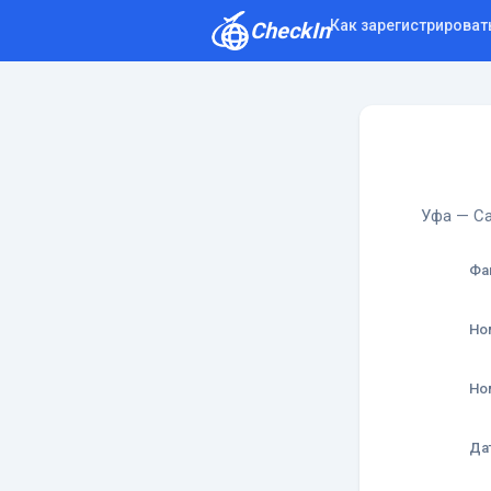
Как зарегистрироват
CheckIn
Как зарегистрироваться
Отзывы
Уфа — Са
Фа
Но
Но
Да