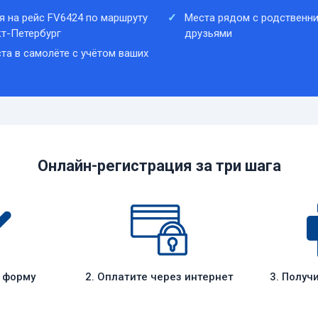
я на рейс FV6424 по маршруту
Места рядом с родственни
т-Петербург
друзьями
та в самолёте с учётом ваших
Онлайн-регистрация за три шага
е форму
2. Оплатите через интернет
3. Получ