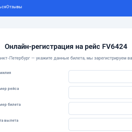
ься
Отзывы
Онлайн-регистрация на рейс FV6424
нкт-Петербург — укажите данные билета, мы зарегистрируем ва
милия
мер рейса
мер билета
та вылета