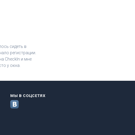
лось сидеть в
чало регистрации.
а CheckIn и мне
то у окна.
МЫ В СОЦСЕТЯХ