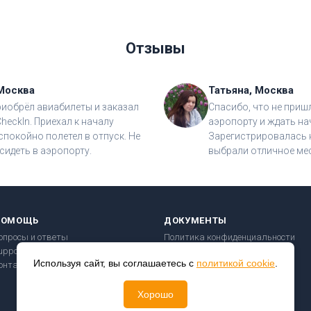
Отзывы
Москва
Татьяна, Москва
риобрёл авиабилеты и заказал
Спасибо, что не приш
CheckIn. Приехал к началу
аэропорту и ждать на
спокойно полетел в отпуск. Не
Зарегистрировалась н
сидеть в аэропорту.
выбрали отличное мес
ПОМОЩЬ
ДОКУМЕНТЫ
опросы и ответы
Политика конфиденциальности
upport@checkin24.ru
Пользовательское соглашение
Используя сайт, вы соглашаетесь с
политикой cookie
.
онтакты
Правила перевозки
Безопасность платежей
Хорошо