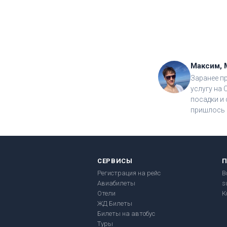
Максим, 
Заранее п
услугу на 
посадки и 
пришлось 
СЕРВИСЫ
Регистрация на рейс
В
Авиабилеты
s
Отели
К
ЖД Билеты
Билеты на автобус
Туры