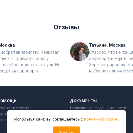
Отзывы
Москва
Татьяна, Москва
риобрёл авиабилеты и заказал
Спасибо, что не приш
CheckIn. Приехал к началу
аэропорту и ждать на
спокойно полетел в отпуск. Не
Зарегистрировалась н
сидеть в аэропорту.
выбрали отличное мес
ПОМОЩЬ
ДОКУМЕНТЫ
опросы и ответы
Политика конфиденциальности
upport@checkin24.ru
Пользовательское соглашение
Используя сайт, вы соглашаетесь с
политикой cookie
.
онтакты
Правила перевозки
Безопасность платежей
Хорошо