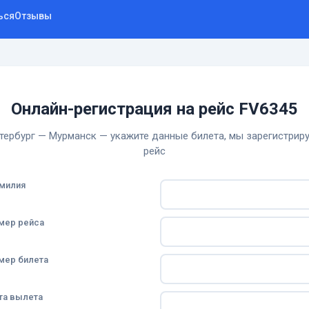
ься
Отзывы
Онлайн-регистрация на рейс FV6345
тербург — Мурманск — укажите данные билета, мы зарегистриру
рейс
милия
мер рейса
мер билета
та вылета