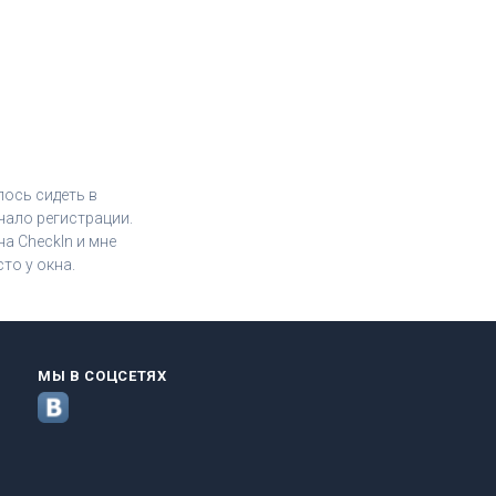
лось сидеть в
чало регистрации.
а CheckIn и мне
то у окна.
МЫ В СОЦСЕТЯХ