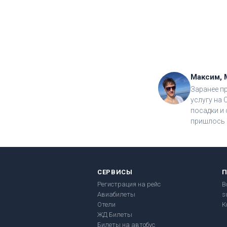
Максим, 
Заранее п
услугу на 
посадки и 
пришлось 
СЕРВИСЫ
Регистрация на рейс
В
Авиабилеты
s
Отели
К
ЖД Билеты
Билеты на автобус