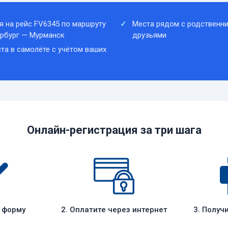
я на рейс FV6345 по маршруту
Места рядом с родственни
рбург — Мурманск
друзьями
та в самолёте с учётом ваших
Онлайн-регистрация за три шага
е форму
2. Оплатите через интернет
3. Получ