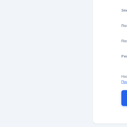
Эл
По
По
Ре
На
По