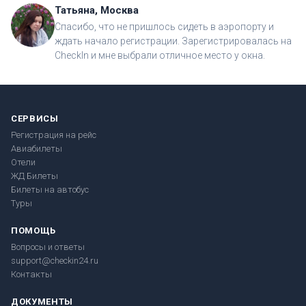
Татьяна, Москва
Спасибо, что не пришлось сидеть в аэропорту и
ждать начало регистрации. Зарегистрировалась на
CheckIn и мне выбрали отличное место у окна.
СЕРВИСЫ
Регистрация на рейс
Авиабилеты
Отели
ЖД Билеты
Билеты на автобус
Туры
ПОМОЩЬ
Вопросы и ответы
support@checkin24.ru
Контакты
ДОКУМЕНТЫ