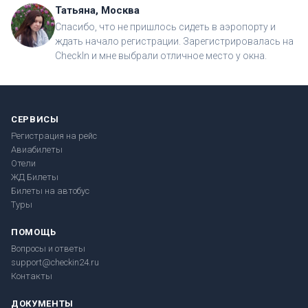
Татьяна, Москва
Спасибо, что не пришлось сидеть в аэропорту и
ждать начало регистрации. Зарегистрировалась на
CheckIn и мне выбрали отличное место у окна.
СЕРВИСЫ
Регистрация на рейс
Авиабилеты
Отели
ЖД Билеты
Билеты на автобус
Туры
ПОМОЩЬ
Вопросы и ответы
support@checkin24.ru
Контакты
ДОКУМЕНТЫ