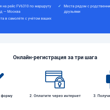
я на рейс FV6310 по маршруту
Места рядом с родственни
ад — Москва
друзьями
та в самолёте с учётом ваших
Онлайн-регистрация за три шага
е форму
2. Оплатите через интернет
3. Получ