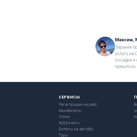
Максим, 
Заранее п
услугу на 
посадки и 
пришлось 
СЕРВИСЫ
Регистрация на рейс
В
Авиабилеты
s
Отели
К
ЖД Билеты
Билеты на автобус
Туры