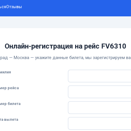
ься
Отзывы
Онлайн-регистрация на рейс FV6310
рад — Москва — укажите данные билета, мы зарегистрируем ва
милия
мер рейса
мер билета
та вылета