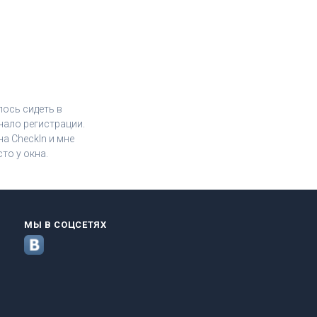
лось сидеть в
чало регистрации.
а CheckIn и мне
то у окна.
МЫ В СОЦСЕТЯХ