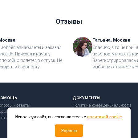
Отзывы
Москва
Татьяна, Москва
риобрёл авиабилеты и заказал
Спасибо, что не приш
CheckIn. Приехал к началу
аэропорту и ждать на
спокойно полетел в отпуск. Не
Зарегистрировалась н
сидеть в аэропорту.
выбрали отличное мес
ПОМОЩЬ
ДОКУМЕНТЫ
опросы и ответы
Политика конфиденциальности
upport@checkin24.ru
Пользовательское соглашение
Используя сайт, вы соглашаетесь с
политикой cookie
.
онтакты
Правила перевозки
Безопасность платежей
Хорошо