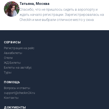
Татьяна, Москва
Спасибо, что не пришлось сидеть в аэропорту и
ждать начало регистрации. Зарегистрировалась на
CheckIn и мне выбрали отличное место у окна.
СЕРВИСЫ
Регистрация на рейс
Авиабилеты
Отели
ЖД Билеты
Билеты на автобус
Туры
ПОМОЩЬ
Вопросы и ответы
support@checkin24.ru
Контакты
ДОКУМЕНТЫ