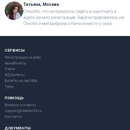
Татьяна, Москва
Спасибо, что не пришлось сидеть в аэропорту и
ждать начало регистрации. Зарегистрировалась на
CheckIn и мне выбрали отличное место у окна.
СЕРВИСЫ
Регистрация на рейс
Авиабилеты
Отели
ЖД Билеты
Билеты на автобус
Туры
ПОМОЩЬ
Вопросы и ответы
support@checkin24.ru
Контакты
ДОКУМЕНТЫ