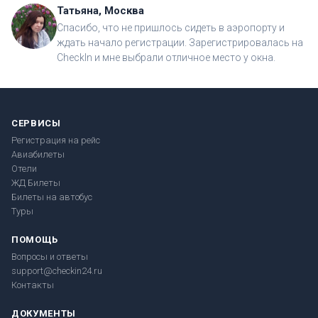
Татьяна, Москва
Спасибо, что не пришлось сидеть в аэропорту и
ждать начало регистрации. Зарегистрировалась на
CheckIn и мне выбрали отличное место у окна.
СЕРВИСЫ
Регистрация на рейс
Авиабилеты
Отели
ЖД Билеты
Билеты на автобус
Туры
ПОМОЩЬ
Вопросы и ответы
support@checkin24.ru
Контакты
ДОКУМЕНТЫ