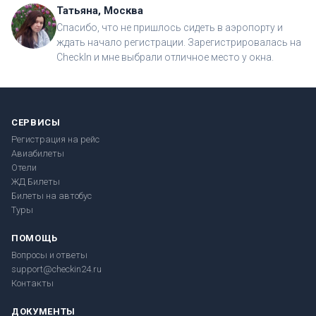
Татьяна, Москва
Спасибо, что не пришлось сидеть в аэропорту и
ждать начало регистрации. Зарегистрировалась на
CheckIn и мне выбрали отличное место у окна.
СЕРВИСЫ
Регистрация на рейс
Авиабилеты
Отели
ЖД Билеты
Билеты на автобус
Туры
ПОМОЩЬ
Вопросы и ответы
support@checkin24.ru
Контакты
ДОКУМЕНТЫ