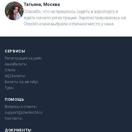
Татьяна, Москва
Спасибо, что не пришлось сидеть в аэропорту и
ждать начало регистрации. Зарегистрировалась на
CheckIn и мне выбрали отличное место у окна.
СЕРВИСЫ
Регистрация на рейс
Авиабилеты
Отели
ЖД Билеты
Билеты на автобус
Туры
ПОМОЩЬ
Вопросы и ответы
support@checkin24.ru
Контакты
ДОКУМЕНТЫ