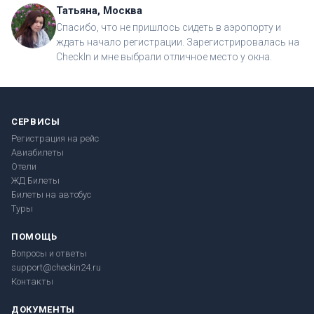
Татьяна, Москва
Спасибо, что не пришлось сидеть в аэропорту и
ждать начало регистрации. Зарегистрировалась на
CheckIn и мне выбрали отличное место у окна.
СЕРВИСЫ
Регистрация на рейс
Авиабилеты
Отели
ЖД Билеты
Билеты на автобус
Туры
ПОМОЩЬ
Вопросы и ответы
support@checkin24.ru
Контакты
ДОКУМЕНТЫ