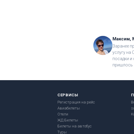
Максим, 
Заранее п
услугу на 
посадки и 
пришлось 
СЕРВИСЫ
Регистрация на рейс
В
Авиабилеты
s
Отели
К
ЖД Билеты
Билеты на автобус
Туры