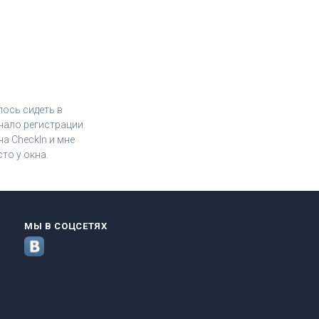
лось сидеть в
чало регистрации.
а CheckIn и мне
то у окна.
МЫ В СОЦСЕТЯХ