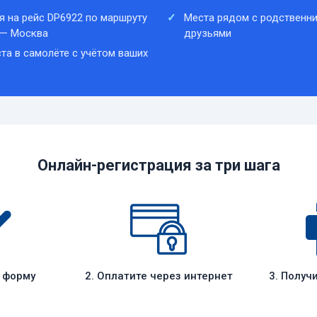
я на рейс DP6922 по маршруту
Места рядом с родственни
 — Москва
друзьями
та в самолёте с учётом ваших
Онлайн-регистрация за три шага
е форму
2. Оплатите через интернет
3. Получ