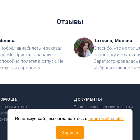
Отзывы
Москва
Татьяна, Москва
риобрёл авиабилеты и заказал
Спасибо, что не приш
CheckIn. Приехал к началу
аэропорту и ждать на
спокойно полетел в отпуск. Не
Зарегистрировалась н
сидеть в аэропорту.
выбрали отличное мес
ПОМОЩЬ
ДОКУМЕНТЫ
опросы и ответы
Политика конфиденциальности
upport@checkin24.ru
Пользовательское соглашение
Используя сайт, вы соглашаетесь с
политикой cookie
.
онтакты
Правила перевозки
Безопасность платежей
Хорошо