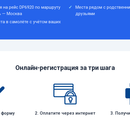
я на рейс DP6920 по маршруту
Места рядом с родственни
ь — Москва
друзьями
та в самолёте с учётом ваших
Онлайн-регистрация за три шага
е форму
2. Оплатите через интернет
3. Получ