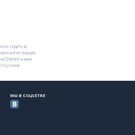
лось сидеть в
чало регистрации.
а CheckIn и мне
то у окна.
МЫ В СОЦСЕТЯХ