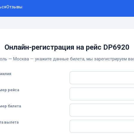
ься
Отзывы
Онлайн-регистрация на рейс DP6920
оль — Москва — укажите данные билета, мы зарегистрируем вас
милия
мер рейса
мер билета
та вылета