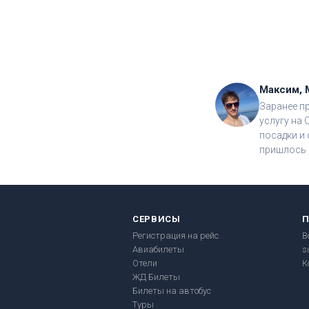
Максим, 
Заранее п
услугу на 
посадки и 
пришлось 
СЕРВИСЫ
Регистрация на рейс
В
Авиабилеты
s
Отели
К
ЖД Билеты
Билеты на автобус
Туры