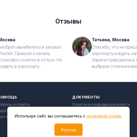
Отзывы
Москва
Татьяна, Москва
риобрёл авиабилеты и заказал
Спасибо, что не приш
CheckIn. Приехал к началу
аэропорту и ждать на
спокойно полетел в отпуск. Не
Зарегистрировалась н
сидеть в аэропорту.
выбрали отличное мес
ПОМОЩЬ
ДОКУМЕНТЫ
опросы и ответы
Политика конфиденциальности
upport@checkin24.ru
Пользовательское соглашение
Используя сайт, вы соглашаетесь с
политикой cookie
.
онтакты
Правила перевозки
Безопасность платежей
Хорошо