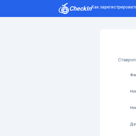
Как зарегистрироват
CheckIn
Как зарегистрироваться
Отзывы
Ставроп
Фа
Но
Но
Да