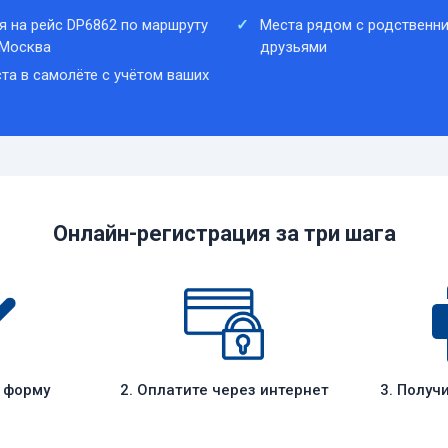
я на рейс DP6862 по маршруту
Места рядом с родственни
 Москва
друзьями
та в самолёте с учётом ваших
Онлайн-регистрация за три шага
е форму
2. Оплатите через интернет
3. Получ