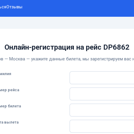
ься
Отзывы
Онлайн-регистрация на рейс DP6862
в — Москва — укажите данные билета, мы зарегистрируем вас 
милия
мер рейса
мер билета
та вылета