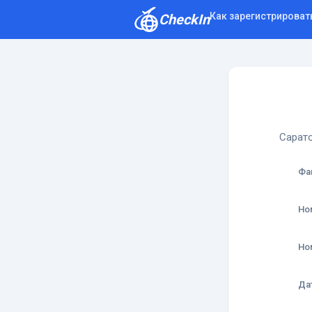
Как зарегистрироват
CheckIn
Как зарегистрироваться
Отзывы
Сарато
Фа
Но
Но
Да