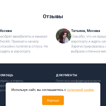
Отзывы
Москва
Татьяна, Москва
риобрёл авиабилеты и заказал
Спасибо, что не приш
CheckIn. Приехал к началу
аэропорту и ждать на
спокойно полетел в отпуск. Не
Зарегистрировалась н
сидеть в аэропорту.
выбрали отличное мес
ПОМОЩЬ
ДОКУМЕНТЫ
опросы и ответы
Политика конфиденциальности
upport@checkin24.ru
Пользовательское соглашение
Используя сайт, вы соглашаетесь с
политикой cookie
.
онтакты
Правила перевозки
Безопасность платежей
Хорошо