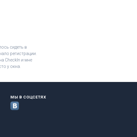
лось сидеть в
чало регистрации.
а CheckIn и мне
то у окна.
МЫ В СОЦСЕТЯХ