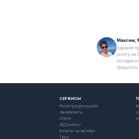
Максим, 
Заранее п
услугу на 
посадки и 
пришлось 
СЕРВИСЫ
Регистрация на рейс
В
Авиабилеты
s
Отели
К
ЖД Билеты
Билеты на автобус
Туры