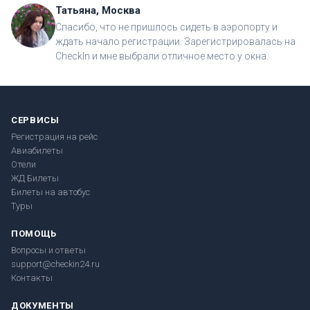
Татьяна, Москва
Спасибо, что не пришлось сидеть в аэропорту и
ждать начало регистрации. Зарегистрировалась на
CheckIn и мне выбрали отличное место у окна.
СЕРВИСЫ
Регистрация на рейс
Авиабилеты
Отели
ЖД Билеты
Билеты на автобус
Туры
ПОМОЩЬ
Вопросы и ответы
support@checkin24.ru
Контакты
ДОКУМЕНТЫ