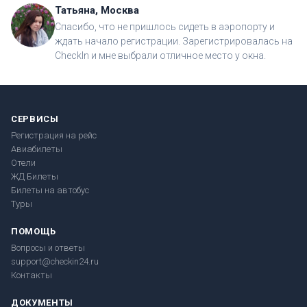
Татьяна, Москва
Спасибо, что не пришлось сидеть в аэропорту и
ждать начало регистрации. Зарегистрировалась на
CheckIn и мне выбрали отличное место у окна.
СЕРВИСЫ
Регистрация на рейс
Авиабилеты
Отели
ЖД Билеты
Билеты на автобус
Туры
ПОМОЩЬ
Вопросы и ответы
support@checkin24.ru
Контакты
ДОКУМЕНТЫ