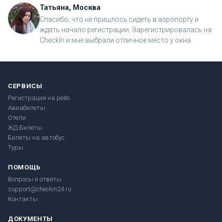
Татьяна, Москва
Спасибо, что не пришлось сидеть в аэропорту и
ждать начало регистрации. Зарегистрировалась на
CheckIn и мне выбрали отличное место у окна.
СЕРВИСЫ
Регистрация на рейс
Авиабилеты
Отели
ЖД Билеты
Билеты на автобус
Туры
ПОМОЩЬ
Вопросы и ответы
support@checkin24.ru
Контакты
ДОКУМЕНТЫ