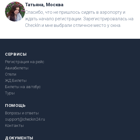
Татьяна, Москва
Спасибо, что не пришлось сидеть в аэропорту и
ждать начало регистрации. Зарегистрировалась на
CheckIn и мне выбрали отличное место у окна.
СЕРВИСЫ
Регистрация на рейс
Авиабилеты
Отели
ЖД Билеты
Билеты на автобус
Туры
ПОМОЩЬ
Вопросы и ответы
support@checkin24.ru
Контакты
ДОКУМЕНТЫ