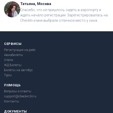
Татьяна, Москва
Спасибо, что не пришлось сидеть в аэропорту и
ждать начало регистрации. Зарегистрировалась на
CheckIn и мне выбрали отличное место у окна.
СЕРВИСЫ
Регистрация на рейс
Авиабилеты
Отели
ЖД Билеты
Билеты на автобус
Туры
ПОМОЩЬ
Вопросы и ответы
support@checkin24.ru
Контакты
ДОКУМЕНТЫ