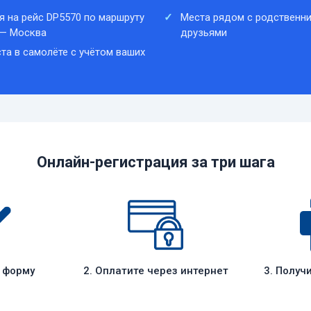
я на рейс DP5570 по маршруту
Места рядом с родственни
 — Москва
друзьями
та в самолёте с учётом ваших
Онлайн-регистрация за три шага
е форму
2. Оплатите через интернет
3. Получ