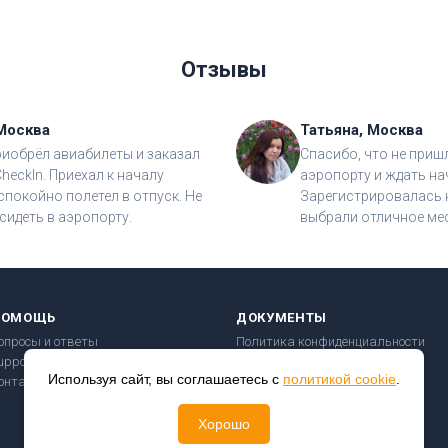
Отзывы
Москва
Татьяна, Москва
риобрёл авиабилеты и заказал
Спасибо, что не приш
CheckIn. Приехал к началу
аэропорту и ждать на
спокойно полетел в отпуск. Не
Зарегистрировалась н
сидеть в аэропорту.
выбрали отличное мес
ПОМОЩЬ
ДОКУМЕНТЫ
опросы и ответы
Политика конфиденциальности
upport@checkin24.ru
Пользовательское соглашение
Используя сайт, вы соглашаетесь с
политикой cookie
.
онтакты
Правила перевозки
Безопасность платежей
Хорошо