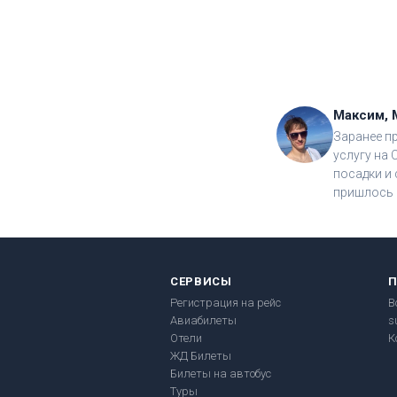
Максим, 
Заранее п
услугу на 
посадки и 
пришлось 
СЕРВИСЫ
Регистрация на рейс
В
Авиабилеты
s
Отели
К
ЖД Билеты
Билеты на автобус
Туры