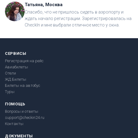
Татьяна, Москва
Спасибо, что не пришлось сидеть в аэропорту и
ждать начало регистрации. Зарегистрировалась на
CheckIn и мне выбрали отличное место у окна.
СЕРВИСЫ
Регистрация на рейс
Авиабилеты
Отели
ЖД Билеты
Билеты на автобус
Туры
ПОМОЩЬ
Вопросы и ответы
support@checkin24.ru
Контакты
ДОКУМЕНТЫ