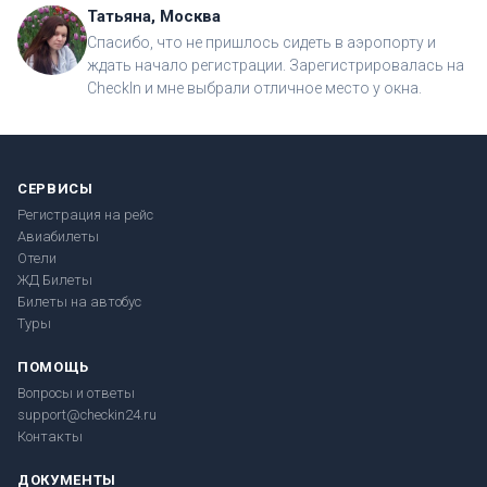
Татьяна, Москва
Спасибо, что не пришлось сидеть в аэропорту и
ждать начало регистрации. Зарегистрировалась на
CheckIn и мне выбрали отличное место у окна.
СЕРВИСЫ
Регистрация на рейс
Авиабилеты
Отели
ЖД Билеты
Билеты на автобус
Туры
ПОМОЩЬ
Вопросы и ответы
support@checkin24.ru
Контакты
ДОКУМЕНТЫ