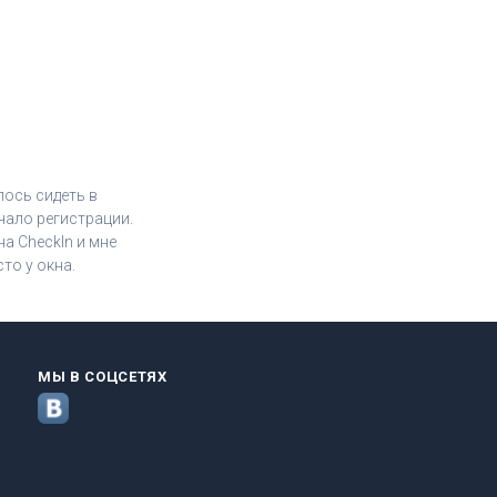
лось сидеть в
чало регистрации.
а CheckIn и мне
то у окна.
МЫ В СОЦСЕТЯХ