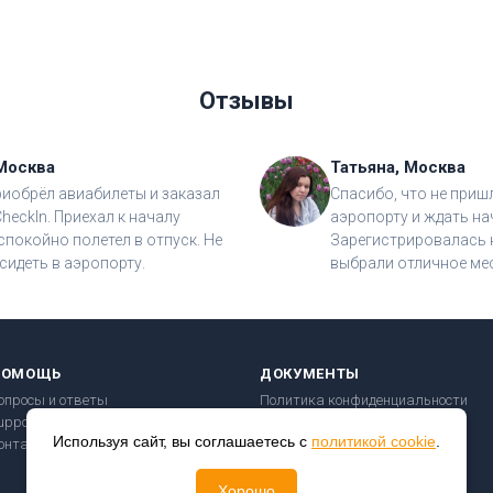
Отзывы
Москва
Татьяна, Москва
риобрёл авиабилеты и заказал
Спасибо, что не приш
CheckIn. Приехал к началу
аэропорту и ждать на
спокойно полетел в отпуск. Не
Зарегистрировалась н
сидеть в аэропорту.
выбрали отличное мес
ПОМОЩЬ
ДОКУМЕНТЫ
опросы и ответы
Политика конфиденциальности
upport@checkin24.ru
Пользовательское соглашение
Используя сайт, вы соглашаетесь с
политикой cookie
.
онтакты
Правила перевозки
Безопасность платежей
Хорошо