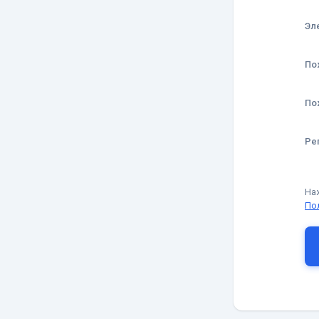
Эл
По
По
Ре
На
По