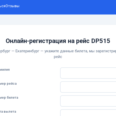
ься
Отзывы
Онлайн-регистрация на рейс DP515
рбург — Екатеринбург — укажите данные билета, мы зарегистри
рейс
милия
мер рейса
мер билета
та вылета