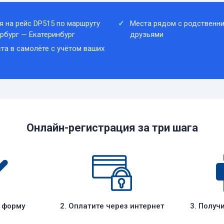
я на рейс DP515 по маршруту
Места рядом с родственни
рбург — Екатеринбург
друзьями
та в самолёте с учётом ваших
Онлайн-регистрация за три шага
е форму
2. Оплатите через интернет
3. Получ