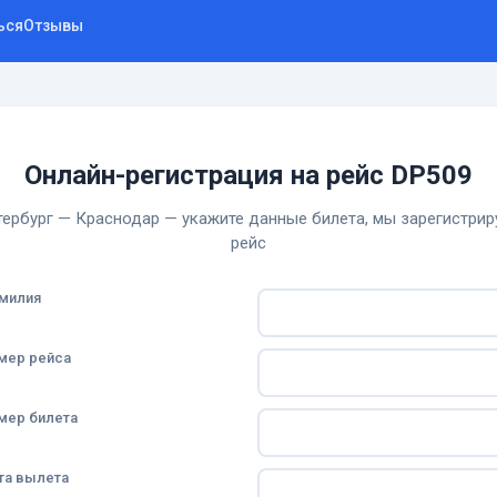
ься
Отзывы
Онлайн-регистрация на рейс DP509
ербург — Краснодар — укажите данные билета, мы зарегистрир
рейс
милия
мер рейса
мер билета
та вылета