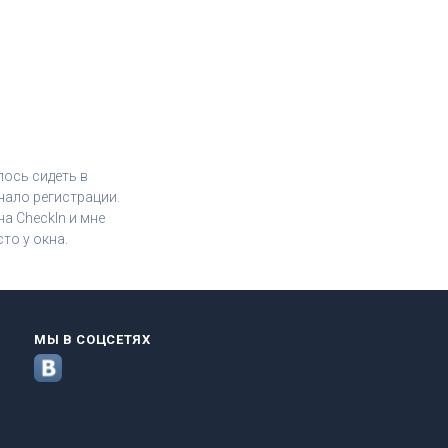
лось сидеть в
чало регистрации.
а CheckIn и мне
то у окна.
МЫ В СОЦСЕТЯХ