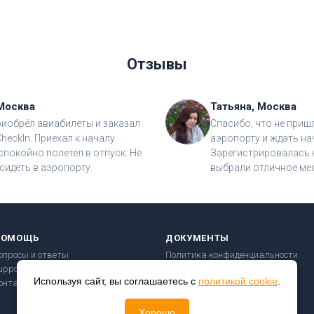
Отзывы
Москва
Татьяна, Москва
риобрёл авиабилеты и заказал
Спасибо, что не приш
CheckIn. Приехал к началу
аэропорту и ждать на
спокойно полетел в отпуск. Не
Зарегистрировалась н
сидеть в аэропорту.
выбрали отличное мес
ПОМОЩЬ
ДОКУМЕНТЫ
опросы и ответы
Политика конфиденциальности
upport@checkin24.ru
Пользовательское соглашение
Используя сайт, вы соглашаетесь с
политикой cookie
.
онтакты
Правила перевозки
Безопасность платежей
Хорошо