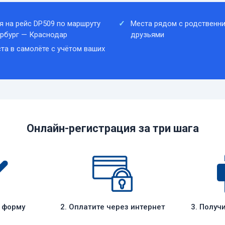
я на рейс DP509 по маршруту
Места рядом с родственни
рбург — Краснодар
друзьями
та в самолёте с учётом ваших
Онлайн-регистрация за три шага
е форму
2. Оплатите через интернет
3. Получ