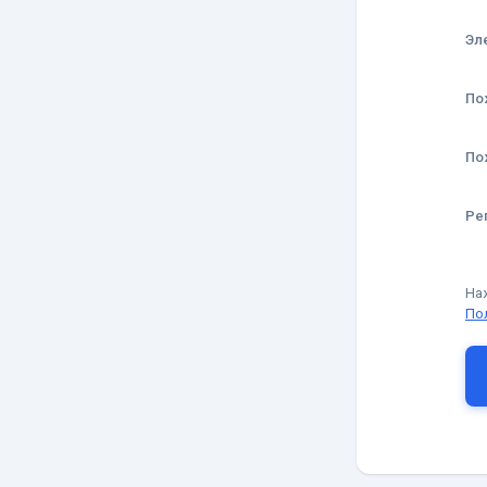
Эл
По
По
Ре
На
По