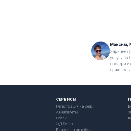
Максим, 
Заранее п
услугу на 
посадки и 
пришлось 
СЕРВИСЫ
Регистрация на рейс
В
Авиабилеты
s
Отели
К
ЖД Билеты
Билеты на автобус