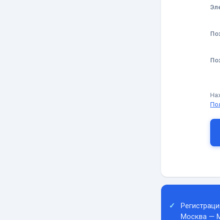
Эл
По
По
На
По
Регистраци
Москва — 