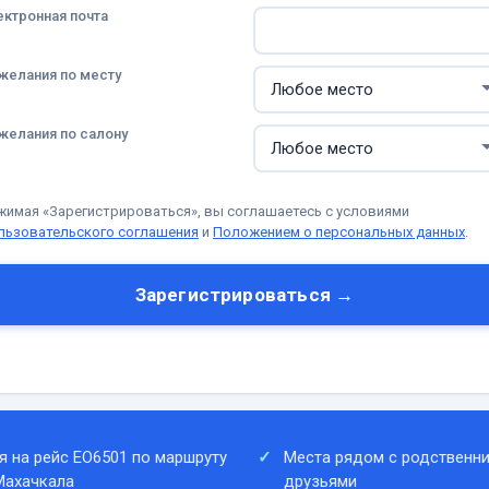
ектронная почта
желания по месту
желания по салону
жимая «Зарегистрироваться», вы соглашаетесь с условиями
льзовательского соглашения
и
Положением о персональных данных
.
Зарегистрироваться →
я на рейс EO6501 по маршруту
Места рядом с родственни
Махачкала
друзьями