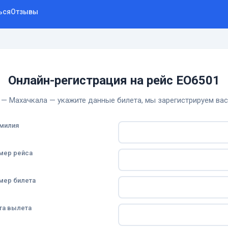
ься
Отзывы
Онлайн-регистрация на рейс EO6501
— Махачкала — укажите данные билета, мы зарегистрируем вас
милия
мер рейса
мер билета
та вылета