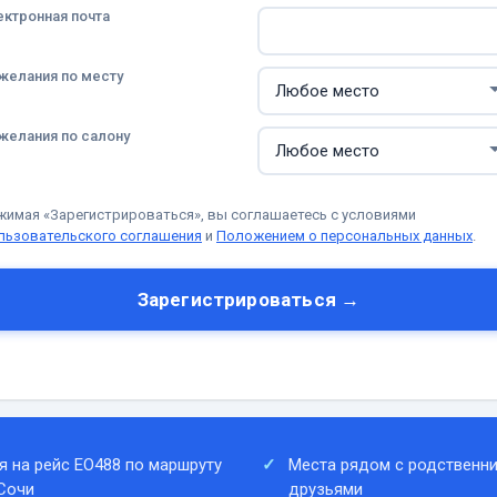
ектронная почта
желания по месту
желания по салону
жимая «Зарегистрироваться», вы соглашаетесь с условиями
льзовательского соглашения
и
Положением о персональных данных
.
Зарегистрироваться →
я на рейс EO488 по маршруту
Места рядом с родственни
Сочи
друзьями