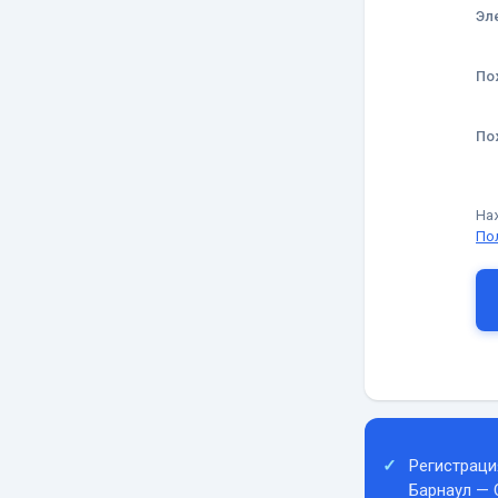
Эл
По
По
На
По
Регистраци
Барнаул — 