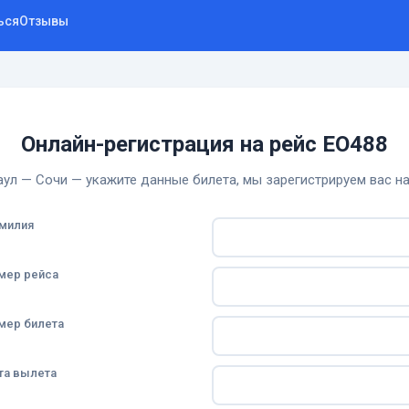
ься
Отзывы
Онлайн-регистрация на рейс EO488
аул — Сочи — укажите данные билета, мы зарегистрируем вас на
милия
мер рейса
мер билета
та вылета