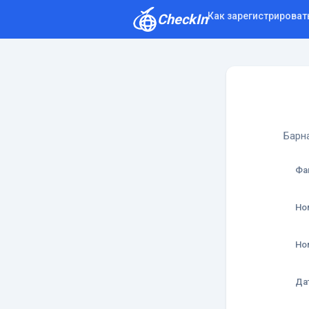
Как зарегистрироват
CheckIn
Как зарегистрироваться
Отзывы
Барн
Фа
Но
Но
Да