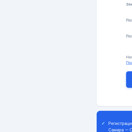
Эл
По
По
На
По
Регистраци
Самара — 