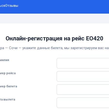
ься
Отзывы
Онлайн-регистрация на рейс EO420
ра — Сочи — укажите данные билета, мы зарегистрируем вас на
милия
мер рейса
мер билета
та вылета