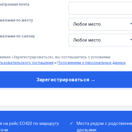
ектронная почта
желания по месту
желания по салону
жимая «Зарегистрироваться», вы соглашаетесь с условиями
льзовательского соглашения
и
Положением о персональных данных
.
Зарегистрироваться →
я на рейс EO420 по маршруту
Места рядом с родственни
Сочи
друзьями