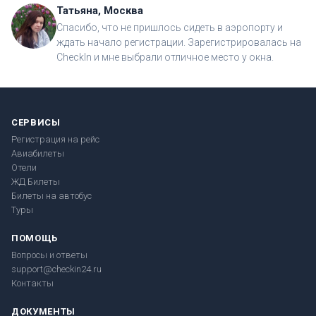
Татьяна, Москва
Спасибо, что не пришлось сидеть в аэропорту и
ждать начало регистрации. Зарегистрировалась на
CheckIn и мне выбрали отличное место у окна.
СЕРВИСЫ
Регистрация на рейс
Авиабилеты
Отели
ЖД Билеты
Билеты на автобус
Туры
ПОМОЩЬ
Вопросы и ответы
support@checkin24.ru
Контакты
ДОКУМЕНТЫ