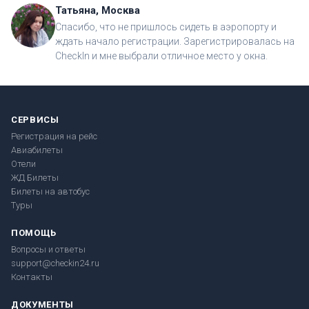
Татьяна, Москва
Спасибо, что не пришлось сидеть в аэропорту и
ждать начало регистрации. Зарегистрировалась на
CheckIn и мне выбрали отличное место у окна.
СЕРВИСЫ
Регистрация на рейс
Авиабилеты
Отели
ЖД Билеты
Билеты на автобус
Туры
ПОМОЩЬ
Вопросы и ответы
support@checkin24.ru
Контакты
ДОКУМЕНТЫ