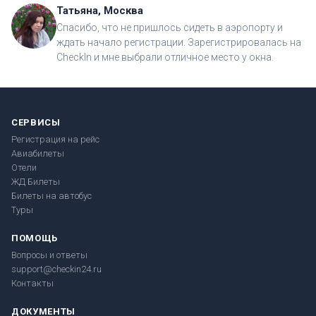
Татьяна, Москва
Спасибо, что не пришлось сидеть в аэропорту и
ждать начало регистрации. Зарегистрировалась на
CheckIn и мне выбрали отличное место у окна.
СЕРВИСЫ
Регистрация на рейс
Авиабилеты
Отели
ЖД Билеты
Билеты на автобус
Туры
ПОМОЩЬ
Вопросы и ответы
support@checkin24.ru
Контакты
ДОКУМЕНТЫ