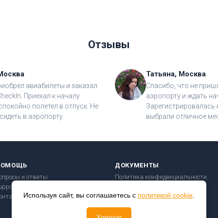
Отзывы
Москва
Татьяна, Москва
риобрёл авиабилеты и заказал
Спасибо, что не приш
CheckIn. Приехал к началу
аэропорту и ждать на
спокойно полетел в отпуск. Не
Зарегистрировалась н
сидеть в аэропорту.
выбрали отличное мес
ПОМОЩЬ
ДОКУМЕНТЫ
опросы и ответы
Политика конфиденциальности
upport@checkin24.ru
Пользовательское соглашение
Используя сайт, вы соглашаетесь с
политикой cookie
.
онтакты
Правила перевозки
Безопасность платежей
Хорошо