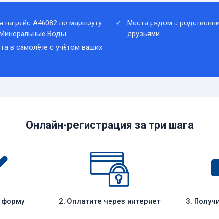
я на рейс A46082 по маршруту
Места рядом с родственни
 Минеральные Воды
друзьями
та в самолёте с учётом ваших
Онлайн-регистрация за три шага
е форму
2. Оплатите через интернет
3. Получ