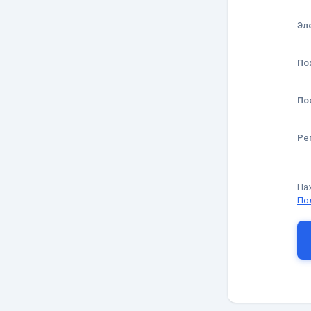
Эл
По
По
Ре
На
По