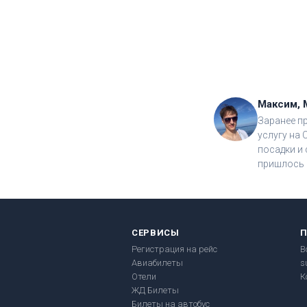
Максим, 
Заранее п
услугу на 
посадки и 
пришлось 
СЕРВИСЫ
Регистрация на рейс
В
Авиабилеты
s
Отели
К
ЖД Билеты
Билеты на автобус