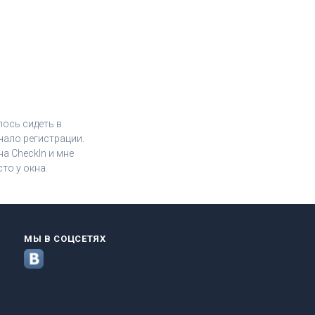
лось сидеть в
чало регистрации.
а CheckIn и мне
то у окна.
МЫ В СОЦСЕТЯХ