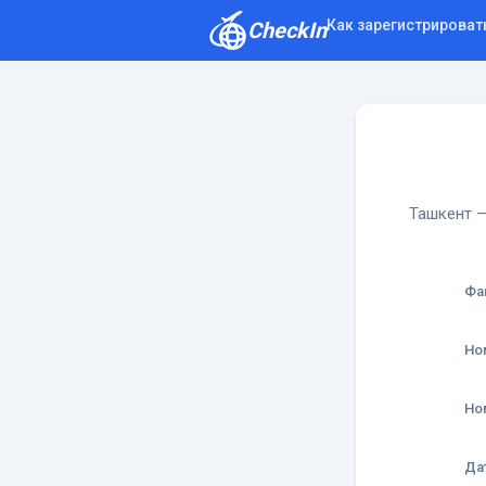
Как зарегистрироват
CheckIn
Как зарегистрироваться
Отзывы
Ташкент —
Фа
Но
Но
Да