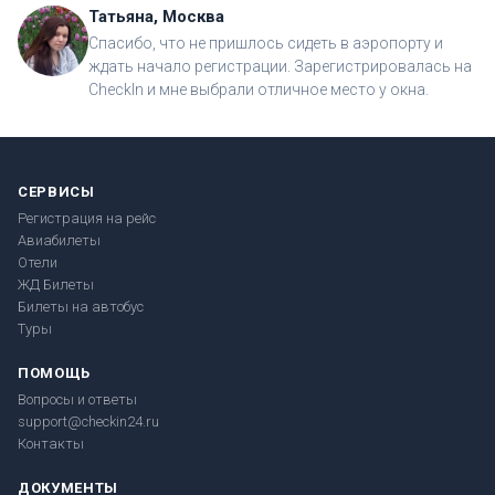
Татьяна, Москва
Спасибо, что не пришлось сидеть в аэропорту и
ждать начало регистрации. Зарегистрировалась на
CheckIn и мне выбрали отличное место у окна.
СЕРВИСЫ
Регистрация на рейс
Авиабилеты
Отели
ЖД Билеты
Билеты на автобус
Туры
ПОМОЩЬ
Вопросы и ответы
support@checkin24.ru
Контакты
ДОКУМЕНТЫ