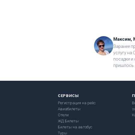
Максим, 
Заранее п
услугу на 
посадки и 
пришлось 
СЕРВИСЫ
Регистрация на рейс
В
Авиабилеты
s
Отели
К
ЖД Билеты
Билеты на автобус
Туры