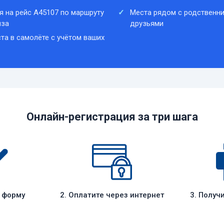
я на рейс A45107 по маршруту
Места рядом с родственни
нза
друзьями
та в самолёте с учётом ваших
Онлайн-регистрация за три шага
е форму
2. Оплатите через интернет
3. Получ