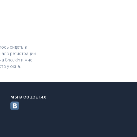
лось сидеть в
чало регистрации.
а CheckIn и мне
то у окна.
МЫ В СОЦСЕТЯХ