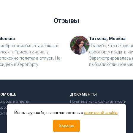
Отзывы
Москва
Татьяна, Москва
риобрёл авиабилеты и заказал
Спасибо, что не приш
CheckIn. Приехал к началу
аэропорту и ждать на
спокойно полетел в отпуск. Не
Зарегистрировалась н
сидеть в аэропорту.
выбрали отличное мес
ПОМОЩЬ
ДОКУМЕНТЫ
опросы и ответы
Политика конфиденциальности
upport@checkin24.ru
Пользовательское соглашение
Используя сайт, вы соглашаетесь с
политикой cookie
.
онтакты
Правила перевозки
Безопасность платежей
Хорошо