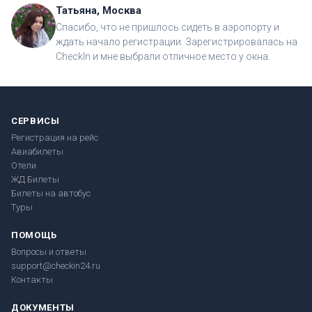
Татьяна, Москва
Спасибо, что не пришлось сидеть в аэропорту и
ждать начало регистрации. Зарегистрировалась на
CheckIn и мне выбрали отличное место у окна.
СЕРВИСЫ
Регистрация на рейс
Авиабилеты
Отели
ЖД Билеты
Билеты на автобус
Туры
ПОМОЩЬ
Вопросы и ответы
support@checkin24.ru
Контакты
ДОКУМЕНТЫ