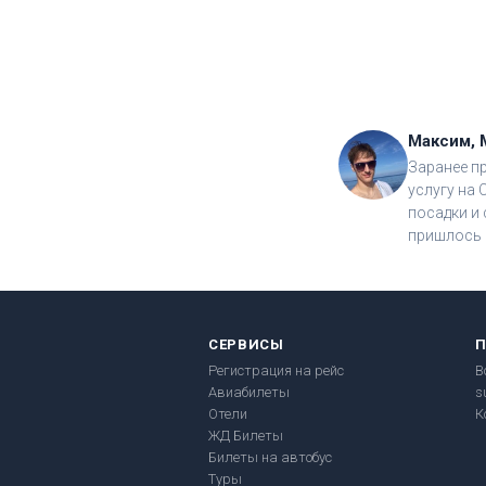
Максим, 
Заранее п
услугу на 
посадки и 
пришлось 
СЕРВИСЫ
Регистрация на рейс
В
Авиабилеты
s
Отели
К
ЖД Билеты
Билеты на автобус
Туры