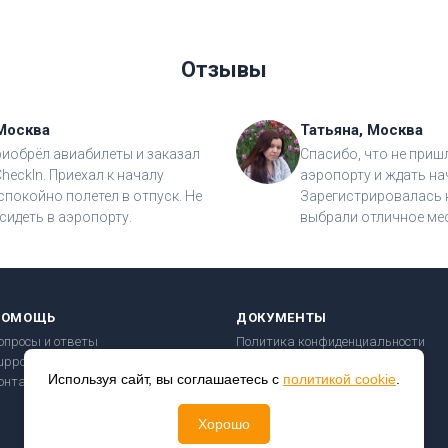
Отзывы
Москва
Татьяна, Москва
риобрёл авиабилеты и заказал
Спасибо, что не приш
CheckIn. Приехал к началу
аэропорту и ждать на
спокойно полетел в отпуск. Не
Зарегистрировалась н
сидеть в аэропорту.
выбрали отличное мес
ПОМОЩЬ
ДОКУМЕНТЫ
опросы и ответы
Политика конфиденциальности
upport@checkin24.ru
Пользовательское соглашение
Используя сайт, вы соглашаетесь с
политикой cookie
.
онтакты
Правила перевозки
Безопасность платежей
Хорошо