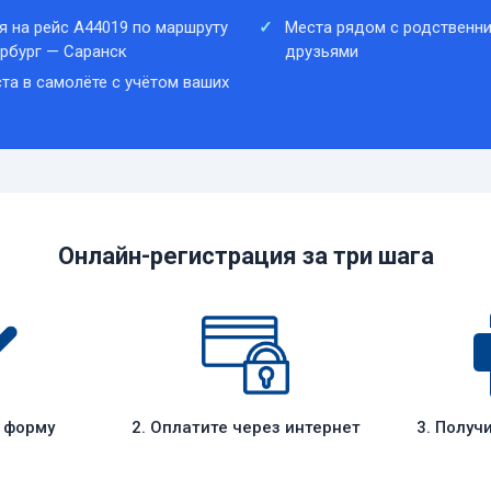
я на рейс A44019 по маршруту
Места рядом с родственни
рбург — Саранск
друзьями
та в самолёте с учётом ваших
Онлайн-регистрация за три шага
е форму
2. Оплатите через интернет
3. Получ