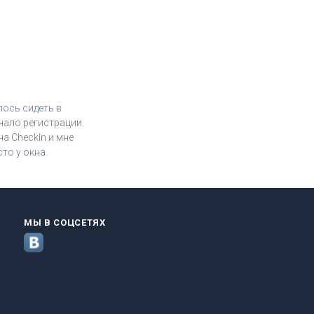
лось сидеть в
чало регистрации.
а CheckIn и мне
то у окна.
МЫ В СОЦСЕТЯХ