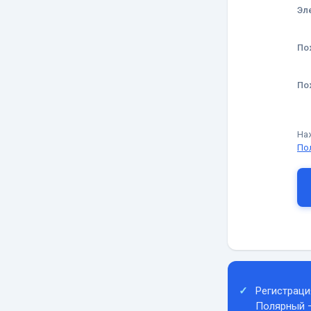
Эл
По
По
На
По
Регистраци
Полярный 