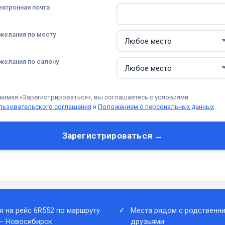
ектронная почта
желания по месту
желания по салону
жимая «Зарегистрироваться», вы соглашаетесь с условиями
льзовательского соглашения
и
Положением о персональных данных
.
Зарегистрироваться →
я на рейс 6R552 по маршруту
Места рядом с родственни
— Новосибирск
друзьями