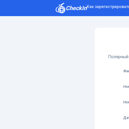
Как зарегистрироват
CheckIn
Как зарегистрироваться
Отзывы
Полярный 
Фа
Но
Но
Да