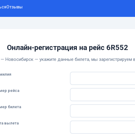
ься
Отзывы
Онлайн-регистрация на рейс 6R552
— Новосибирск — укажите данные билета, мы зарегистрируем в
милия
мер рейса
мер билета
та вылета